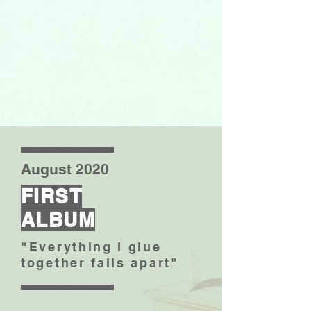
August 2020
FIRST
ALBUM
"Everything I glue
together falls apart"